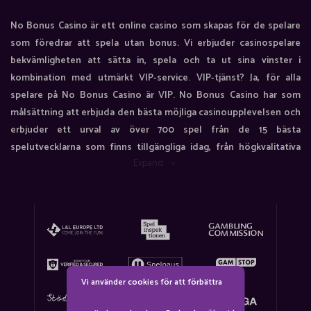
No Bonus Casino är ett online casino som skapas för de spelare
som föredrar att spela utan bonus. Vi erbjuder casinospelare
bekvämligheten att sätta in, spela och ta ut sina vinster i
kombination med utmärkt VIP-service. VIP-tjänst? Ja, för alla
spelare på No Bonus Casino är VIP. No Bonus Casino har som
målsättning att erbjuda den bästa möjliga casinoupplevelsen och
erbjuder ett urval av över 700 spel från de 15 bästa
spelutvecklarna som finns tillgängliga idag, från högkvalitativa
Expand
leverantörer. Vi erbjuder även en live-casinoutsändning direkt
från Evolution Gaming, för alla de spelare som föredrar den
verkliga casinoupplevelsen.
No Bonus Casino har licens från Malta
Gaming Authority (MGA) och Swedish Gaming Authority
(SGA/Spelinspektionen) och förbinder sig att överensstämma med de
strikta bestämmelser som myndigheterna ställer för att driva ett online
casino. Vi kvalificerar oss inte bara för de strikta bestämmelser som
Vi använder cookies för att förbättra
fastställts av MGA och SGA. No Bonus Casino beviljas en online-
spellicens i Storbritannien, som beviljats ​​av Storbritanniens