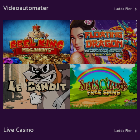
›
Videoautomater
Ladda Fler
›
Live Casino
Ladda Fler