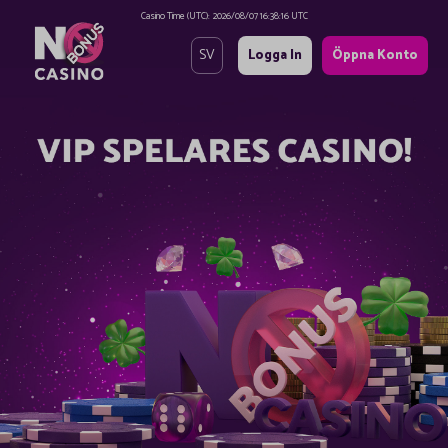
Casino Time (UTC):
2026/08/07 16:38:18 UTC
Logga In
Öppna Konto